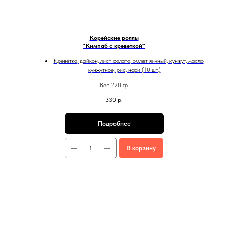
Корейские роллы
"Кимпаб с креветкой"
Креветка, дайкон, лист салата, омлет яичный, кунжут, масло
кунжутное, рис, нори (10 шт.)
Вес 220 гр.
330
р.
Подробнее
В корзину