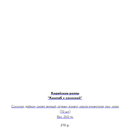
Корейские роллы
"Кимпаб с сосиской"
Сосиска, дайкон, омлет яичный, огурец, кунжут, масло кунжутное, рис, нори
(10 шт.)
Вес 260 гр.
210
р.