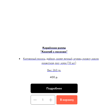
Корейские роллы
"Кимпаб с лососем"
Копченный лосось, дайкон, омлет яичный, огурец, кунжут, масло
кунжутное, рис, нори (10 шт.)
Вес 260 гр.
400
р.
Подробнее
В корзину